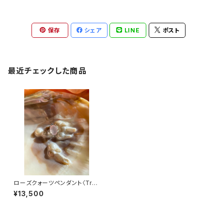
保存
シェア
LINE
ポスト
最近チェックした商品
ローズクォーツペンダント〈Tru
e Love〉
¥13,500