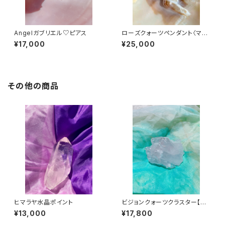
Angelガブリエル♡ピアス
ローズクォーツペンダント〈マリ
アの愛〉
¥17,000
¥25,000
その他の商品
ヒマラヤ水晶ポイント
ビジョンクォーツクラスター【レ
インボー】
¥13,000
¥17,800