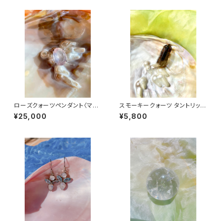
ローズクォーツペンダント〈マリ
スモーキークォーツ タントリック
アの愛〉
ツイン
¥25,000
¥5,800