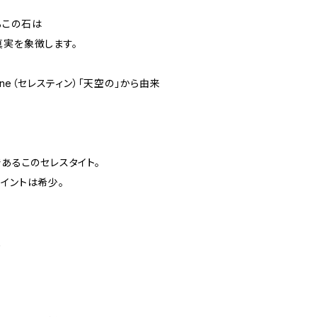
るこの石は
真実を象徴します。
ine（セレスティン）「天空の」から由来
であるこのセレスタイト。
イントは希少。
報