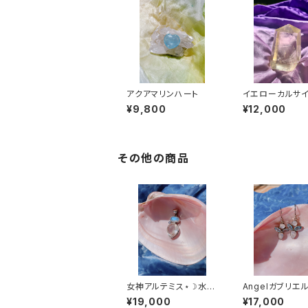
アクアマリンハート
イエローカルサ
ント
¥9,800
¥12,000
その他の商品
女神アルテミス⋆☽水晶
Angelガブリエ
＆ブルームーンストーン
アス
¥19,000
¥17,000
＆アイオライト