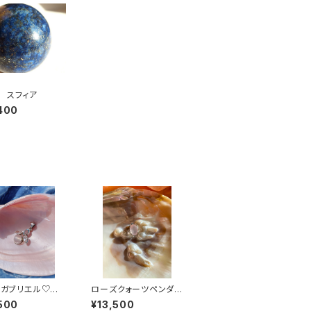
 スフィア
400
elガブリエル♡ペ
ローズクォーツペンダン
ト〜ムーンストー
ト〈True Love〉
500
¥13,500
ルートパーズ